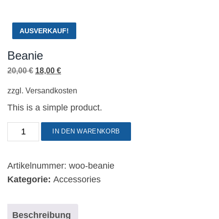
AUSVERKAUF!
Beanie
Ursprünglicher
Aktueller
20,00
€
18,00
€
Preis
Preis
zzgl.
Versandkosten
war:
ist:
This is a simple product.
20,00 €
18,00 €.
Beanie
IN DEN WARENKORB
Menge
Artikelnummer:
woo-beanie
Kategorie:
Accessories
Beschreibung